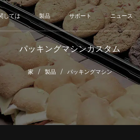
関しては
製品
サポート
ニュース
パッキングマシンカスタム
家
/
製品
/
パッキングマシン