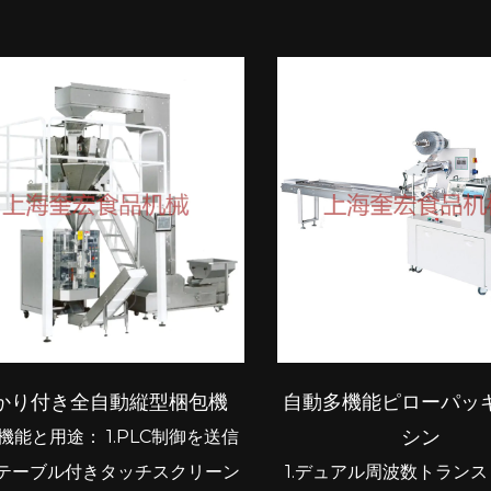
かり付き全自動縦型梱包機
自動多機能ピローパッ
シン
機能と用途： 1.PLC制御を送信
テーブル付きタッチスクリーン
1.デュアル周波数トラン