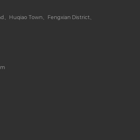
d、Huqiao Town、Fengxian District、
om